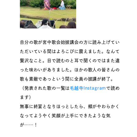
自分の歌が宮中歌会始披講会の方に読み上げてい
ただいている間はよろこびに震えました。なんて
贅沢なこと。目で読むのと耳で聞くのではまた違
った味わいがありました。ほかの歌人の皆さんの
歌も素敵であっという間に全員の披講が終了。
（発表された歌の一覧は
毛越寺Instagram
で読め
ます）
無事に終宴となりほっとしたら、頬がやわらかく
なってようやく笑顔が上手にできたような気
が……！