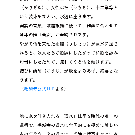
（かりぎぬ）、女性は袿（うちぎ）、十二単等と
いう装束をまとい、水辺に座ります。
開宴の言葉、歌題披露に続いて、雅楽に合わせて
延年の舞「若女」が奉納されます。
やがて盃を乗せた羽觴（うしょう）が遣水に流さ
れると、歌人たちが歌題にしたがって和歌を詠み
短冊にしたためて、流れてくる盃を傾けます。
結びに講師（こうじ）が歌をよみあげ、終宴とな
ります。
（
毛越寺公式ＨＰ
より）
池に水を引き入れる「遣水」は平安時代の唯一の
遺構で、毛越寺の遣水は全国的にも極めて珍しい
ものだそう。その遣水で、当時の行事をやってみ