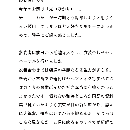
める役目です。
今年のお題は「光（ひかり）」。
光――！わたしが一時期もう封印しようと思うく
らい頻用してしまうほど大好きなモチーフだった
ので、勝手にご縁を感じました。
参宴者は前日から毛越寺入りし、衣装合わせやリ
ハーサルを行いました。
衣装合わせでは装道の華麗なる先生方がずらり。
準備から本番まで着付けやヘアメイク等すべての
身の回りのお世話をいただき本当に心強くかっこ
よかったです。慣れない和装どころか国語の資料
集で見ていたような装束が目の前に広がり、静か
に大興奮。袴をはいてから羽織るんだ！かつらは
こんな風なんだ！と目に映るものすべてが新鮮で