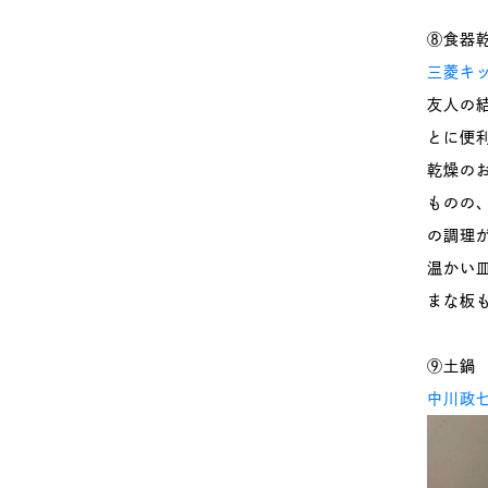
⑧食器
三菱キ
友人の
とに便
乾燥の
ものの
の調理
温かい
まな板
⑨土鍋
中川政