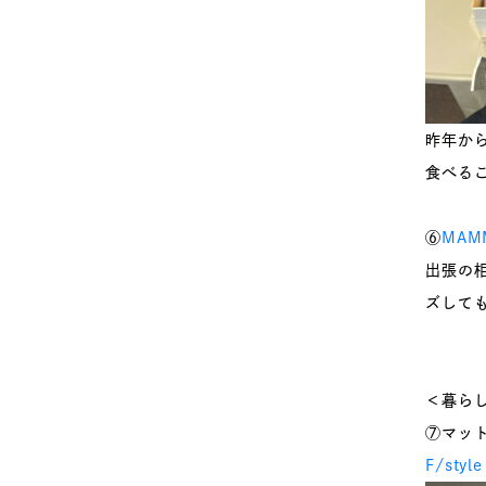
昨年か
食べる
⑥
MAM
出張の
ズして
＜暮ら
⑦マッ
F/style