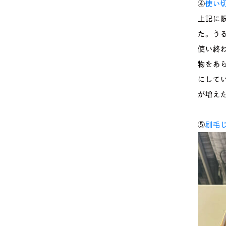
④
使い
上記に
た。う
使い終
物をあ
にして
が増え
⑤
刷毛