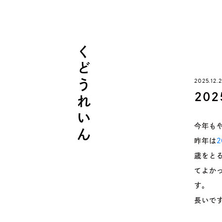
くどうれいん
2025.12.
20
今年も
昨年は
歳をと
てよか
す。
長いで