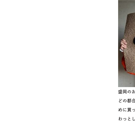
盛岡の
どの都
めに買
わっと