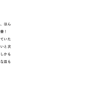
り、ほん
改善！
めていた
ないと次
！しかも
きな皿も