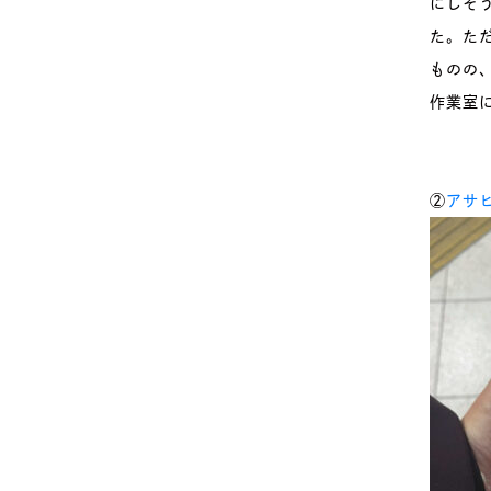
にしそ
た。た
ものの
作業室
②
アサヒ