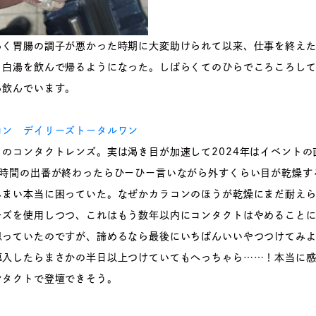
らく胃腸の調子が悪かった時期に大変助けられて以来、仕事を終え
く白湯を飲んで帰るようになった。しばらくてのひらでころころし
ら飲んでいます。
コン デイリーズトータルワン
イのコンタクトレンズ。実は渇き目が加速して2024年はイベントの
2時間の出番が終わったらひーひー言いながら外すくらい目が乾燥す
しまい本当に困っていた。なぜかカラコンのほうが乾燥にまだ耐え
ーズを使用しつつ、これはもう数年以内にコンタクトはやめること
思っていたのですが、諦めるなら最後にいちばんいいやつつけてみ
導入したらまさかの半日以上つけていてもへっちゃら……！本当に
ンタクトで登壇できそう。