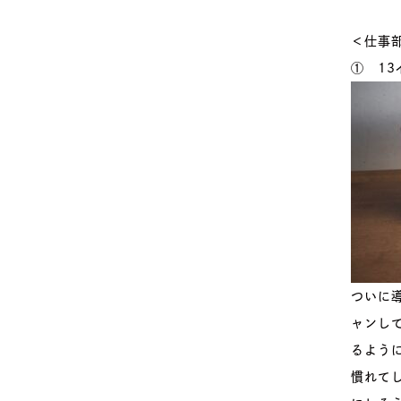
＜仕事
① 13イ
ついに
ャンし
るよう
慣れて