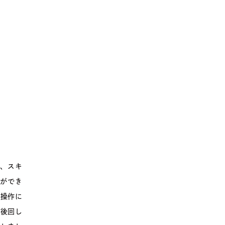
み、スキ
信ができ
、操作に
と後回し