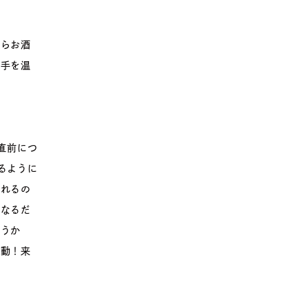
たらお酒
て手を温
直前につ
るように
られるの
になるだ
ようか
感動！来