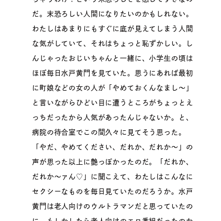
だ。末恐ろしい人間になりたいのかもしれない。
わたしはあまりにもすぐに底が見えてしまう人間
な気がしていて、それはちょっと恥ずかしい。し
んじゃったおじいちゃんと一緒に、小学生の頃は
ほぼ毎日水戸黄門を見ていた。思うにあれば最初
に町娘などの女の人が「やめておくんなまし～」
と言いながらひどい目に遭うところがちょっとえ
っちだったから人気があったんじゃないか。と、
病院の待合室でこの間久々に見てそう思った。
「やだ、やめてください、だれか、だれか～」の
声が思った以上に艶っぽかったのだ。「だれか、
だれか～ァん♡」に聞こえて、わたしはこんなに
セクシーなものを毎日見ていたのだろうか。水戸
黄門は老人向けのウルトラマンだと思っていたの
に、もしかしたら老人向けのエロ番組だったのか